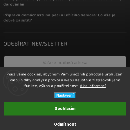
darováním
Příprava domácnosti na péči o ležícího seniora: Co vše je
dobré zajistit?
ODEBÍRAT NEWSLETTER
Používáme cookies, abychom Vám umožnili pohodlné prohlížení
Přihlásit se
webu a díky analýze provozu webu neustále zlepšovali jeho
funkce, výkon a použitelnost.
Více informací
Nastavení
Copyright 2026
ZDRAVOTNÍ POTŘEBY DRDLOVÁ
. Všechna práva
Souhlasím
vyhrazena.
Upravit nastavení cookies
Odmítnout