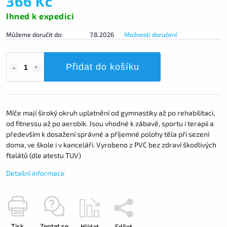
366 Kč
Ihned k expedici
Můžeme doručit do:
7.8.2026
Možnosti doručení
Přidat do košíku
Míče mají široký okruh uplatnění od gymnastiky až po rehabilitaci,
od fitnessu až po aerobik. Jsou vhodné k zábavě, sportu i terapii a
především k dosažení správné a příjemné polohy těla při sezení
doma, ve škole i v kanceláři. Vyrobeno z PVC bez zdraví škodlivých
ftalátů (dle atestu TUV)
Detailní informace
Tisk
Zeptat se
Hlídat
Sdílet