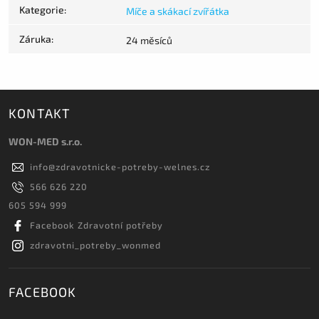
Kategorie
:
Míče a skákací zvířátka
Záruka
:
24 měsíců
KONTAKT
WON-MED s.r.o.
info
@
zdravotnicke-potreby-welnes.cz
566 626 220
605 594 999
Facebook Zdravotní potřeby
zdravotni_potreby_wonmed
FACEBOOK