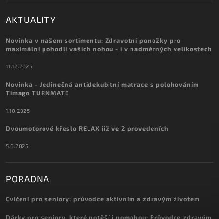
AKTUALITY
Novinka v našem sortimentu: Zdravotní ponožky pro
maximální pohodlí vašich nohou - i v nadměrných velikostech
11.12.2025
Novinka - Jedinečná antidekubitní matrace s polohováním
Timago TURNMATE
1.10.2025
Dvoumotorové křeslo RELAX již ve 2 provedeních
5.6.2025
PORADNA
Cvičení pro seniory: průvodce aktivním a zdravým životem
Dárky pro seniory, které potěší i pomohou: Průvodce zdravým