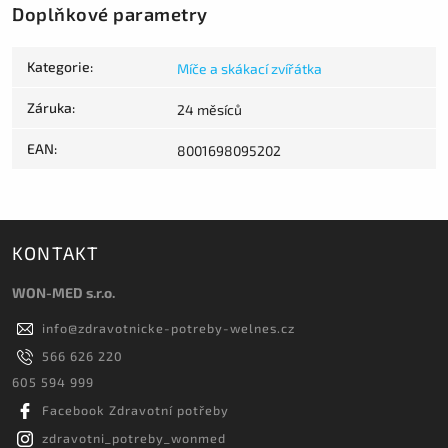
Doplňkové parametry
Kategorie
:
Míče a skákací zvířátka
Záruka
:
24 měsíců
EAN
:
8001698095202
KONTAKT
WON-MED s.r.o.
info
@
zdravotnicke-potreby-welnes.cz
566 626 220
605 594 999
Facebook Zdravotní potřeby
zdravotni_potreby_wonmed