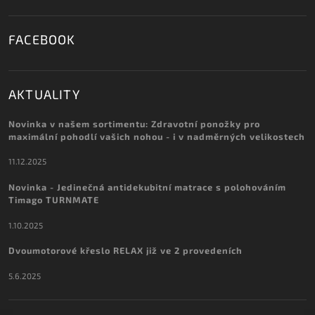
FACEBOOK
AKTUALITY
Novinka v našem sortimentu: Zdravotní ponožky pro
maximální pohodlí vašich nohou - i v nadměrných velikostech
11.12.2025
Novinka - Jedinečná antidekubitní matrace s polohováním
Timago TURNMATE
1.10.2025
Dvoumotorové křeslo RELAX již ve 2 provedeních
5.6.2025