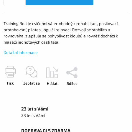
Training Roll je cvičební válec vhodný k rehabilitaci, posilovací,
protahování, pilates, jógu či relaxaci. Rozvojí se stabilita a
rovnováha, zlepšuje se pohyblivost kloubů a rovněž dochází k
masáži jednotlivých částí těla.
Detailní informace
Tisk
Zeptat se
Hlídat
Sdílet
23 let s Vámi
23 let s Vámi
DOPRAVA GLS ZDARMA