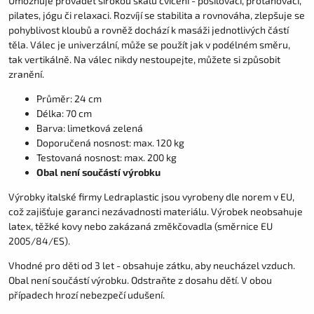
Umožňuje provádět širokou škálu cvičení - posilovací, protahovací,
pilates, jógu či relaxaci. Rozvíjí se stabilita a rovnováha, zlepšuje se
pohyblivost kloubů a rovněž dochází k masáži jednotlivých částí
těla. Válec je univerzální, může se použít jak v podélném směru,
tak vertikálně. Na válec nikdy nestoupejte, můžete si způsobit
zranění.
Průměr: 24 cm
Délka: 70 cm
Barva: limetková zelená
Doporučená nosnost: max. 120 kg
Testovaná nosnost: max. 200 kg
Obal není součástí výrobku
Výrobky italské firmy Ledraplastic jsou vyrobeny dle norem v EU,
což zajišťuje garanci nezávadnosti materiálu. Výrobek neobsahuje
latex, těžké kovy nebo zakázaná změkčovadla (směrnice EU
2005/84/ES).
Vhodné pro děti od 3 let - obsahuje zátku, aby neucházel vzduch.
Obal není součástí výrobku. Odstraňte z dosahu dětí. V obou
případech hrozí nebezpečí udušení.