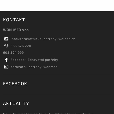
KONTAKT
WON-MED s.r.o.
info
@
zdravotnicke-potreby-welnes.cz
566 626 220
605 594 999
Facebook Zdravotní potřeby
zdravotni_potreby_wonmed
FACEBOOK
AKTUALITY
Novinka v našem sortimentu: Zdravotní ponožky pro