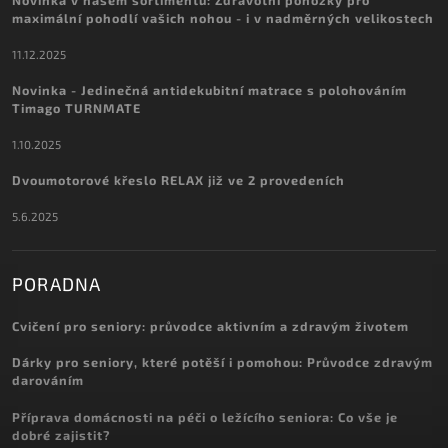
maximální pohodlí vašich nohou - i v nadměrných velikostech
11.12.2025
Novinka - Jedinečná antidekubitní matrace s polohováním
Timago TURNMATE
1.10.2025
Dvoumotorové křeslo RELAX již ve 2 provedeních
5.6.2025
PORADNA
Cvičení pro seniory: průvodce aktivním a zdravým životem
Dárky pro seniory, které potěší i pomohou: Průvodce zdravým
darováním
Příprava domácnosti na péči o ležícího seniora: Co vše je
dobré zajistit?