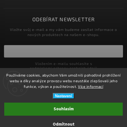
ODEBÍRAT NEWSLETTER
Vložte svůj e-mail a my vám budeme zasílat informace o
nových produktech na našem e-shopu.
Vložením e-mailu souhlasíte s
podmínkami ochrany osobních údajů
Používáme cookies, abychom Vám umožnili pohodlné prohlížení
Přihlásit se
webu a díky analýze provozu webu neustále zlepšovali jeho
funkce, výkon a použitelnost.
Více informací
Nastavení
Copyright 2026
ZDRAVOTNÍ POTŘEBY DRDLOVÁ
. Všechna práva
Souhlasím
vyhrazena.
Upravit nastavení cookies
Odmítnout