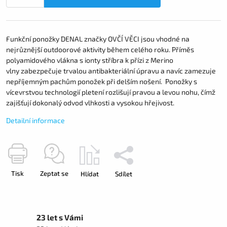
Funkční ponožky DENAL značky OVČÍ VĚCI jsou vhodné na
nejrůznější outdoorové aktivity během celého roku. Příměs
polyamidového vlákna s ionty stříbra k přízi z Merino
vlny zabezpečuje trvalou antibakteriální úpravu a navíc zamezuje
nepříjemným pachům ponožek při delším nošení. Ponožky s
vícevrstvou technologií pletení rozlišují pravou a levou nohu, čímž
zajišťují dokonalý odvod vlhkosti a vysokou hřejivost.
Detailní informace
Tisk
Zeptat se
Hlídat
Sdílet
23 let s Vámi