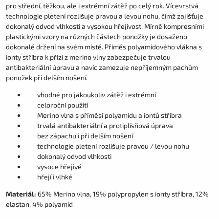
pro střední, těžkou, ale i extrémní zátěž po celý rok. Vícevrstvá
technologie pletení rozlišuje pravou a levou nohu, čímž zajišťuje
dokonalý odvod vlhkosti a vysokou hřejivost. Mírně kompresními
plastickými vzory na různých částech ponožky je dosaženo
dokonalé držení na svém místě. Příměs polyamidového vlákna s
ionty stříbra k přízi z merino vlny zabezpečuje trvalou
antibakteriální úpravu a navíc zamezuje nepříjemným pachům
ponožek při delším nošení.
vhodné pro jakoukoliv zátěž i extrémní
celoroční použití
Merino vlna s příměsí polyamidu a iontů stříbra
trvalá antibakteriální a protiplísňová úprava
bez zápachu i při delším nošení
technologie pletení rozlišuje pravou / levou nohu
dokonalý odvod vlhkosti
vysoce hřejivé
hřejí i vlhké
Materiál:
65% Merino vlna, 19% polypropylen s ionty stříbra, 12%
elastan, 4% polyamid