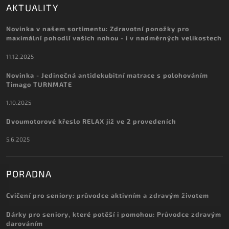
AKTUALITY
Novinka v našem sortimentu: Zdravotní ponožky pro
maximální pohodlí vašich nohou - i v nadměrných velikostech
11.12.2025
Novinka - Jedinečná antidekubitní matrace s polohováním
Timago TURNMATE
1.10.2025
Dvoumotorové křeslo RELAX již ve 2 provedeních
5.6.2025
PORADNA
Cvičení pro seniory: průvodce aktivním a zdravým životem
Dárky pro seniory, které potěší i pomohou: Průvodce zdravým
darováním