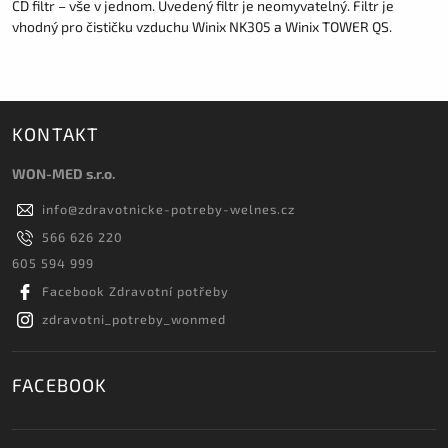
CD filtr – vše v jednom. Uvedený filtr je neomyvatelný. Filtr je
vhodný pro čističku vzduchu Winix NK305 a Winix TOWER QS.
KONTAKT
WON-MED s.r.o.
info
@
zdravotnicke-potreby-welnes.cz
566 626 220
605 594 999
Facebook Zdravotní potřeby
zdravotni_potreby_wonmed
FACEBOOK