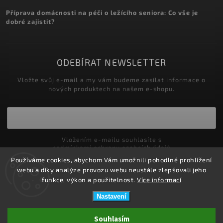
Příprava domácnosti na péči o ležícího seniora: Co vše je
dobré zajistit?
ODEBÍRAT NEWSLETTER
Vložte svůj e-mail a my vám budeme zasílat informace o
nových produktech na našem e-shopu.
Vložením e-mailu souhlasíte s
podmínkami ochrany osobních údajů
Používáme cookies, abychom Vám umožnili pohodlné prohlížení
Přihlásit se
webu a díky analýze provozu webu neustále zlepšovali jeho
funkce, výkon a použitelnost.
Více informací
Nastavení
Copyright 2026
ZDRAVOTNÍ POTŘEBY DRDLOVÁ
. Všechna práva
Souhlasím