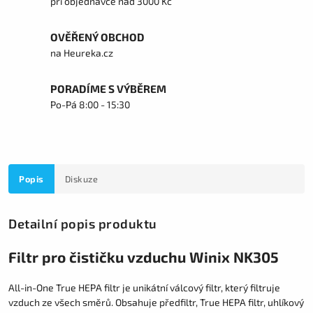
při objednávce nad 3000 Kč
OVĚŘENÝ OBCHOD
na Heureka.cz
PORADÍME S VÝBĚREM
Po-Pá 8:00 - 15:30
Popis
Diskuze
Detailní popis produktu
Filtr pro čističku vzduchu Winix NK305
All-in-One True HEPA filtr je unikátní válcový filtr, který filtruje
vzduch ze všech směrů. Obsahuje předfiltr, True HEPA filtr, uhlíkový