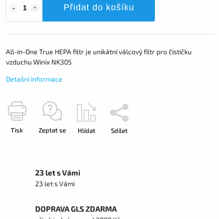
Přidat do košíku
All-in-One True HEPA filtr je unikátní válcový filtr pro čističku
vzduchu Winix NK305
Detailní informace
Tisk
Zeptat se
Hlídat
Sdílet
23 let s Vámi
23 let s Vámi
DOPRAVA GLS ZDARMA