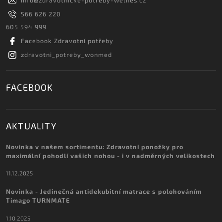
info
@
zdravotnicke-potreby-welnes.cz
566 626 220
605 594 999
Facebook Zdravotní potřeby
zdravotni_potreby_wonmed
FACEBOOK
AKTUALITY
Novinka v našem sortimentu: Zdravotní ponožky pro
maximální pohodlí vašich nohou - i v nadměrných velikostech
11.12.2025
Novinka - Jedinečná antidekubitní matrace s polohováním
Timago TURNMATE
1.10.2025