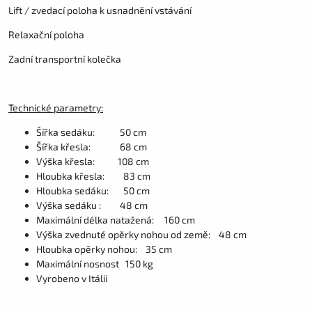
Lift / zvedací poloha k usnadnění vstávání
Relaxační poloha
Zadní transportní kolečka
Technické parametry:
Šířka sedáku: 50 cm
Šířka křesla: 68 cm
Výška křesla: 108 cm
Hloubka křesla: 83 cm
Hloubka sedáku: 50 cm
Výška sedáku : 48 cm
Maximální délka natažená: 160 cm
Výška zvednuté opěrky nohou od země: 48 cm
Hloubka opěrky nohou: 35 cm
Maximální nosnost 150 kg
Vyrobeno v Itálii