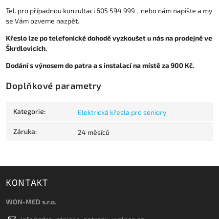
Tel. pro případnou konzultaci 605 594 999 , nebo nám napište a my
se Vám ozveme nazpět.
Křeslo lze po telefonické dohodě vyzkoušet u nás na prodejně ve
Škrdlovicích.
Dodání s výnosem do patra a s instalací na místě za 900 Kč.
Doplňkové parametry
Kategorie
:
Elektrická křesla pro seniory
Záruka
:
24 měsíců
KONTAKT
WON-MED s.r.o.