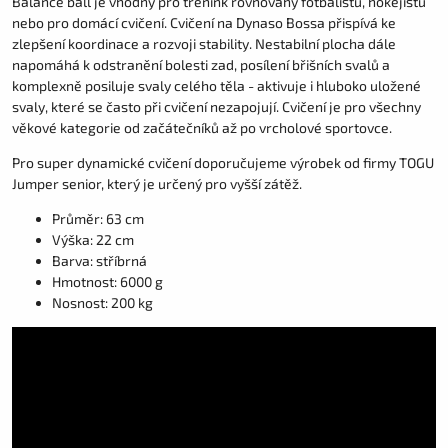
Balance ball je vhodný pro trénink rovnováhy fotbalistů, hokejistů
nebo pro domácí cvičení. Cvičení na Dynaso Bossa přispívá ke
zlepšení koordinace a rozvoji stability. Nestabilní plocha dále
napomáhá k odstranění bolesti zad, posílení břišních svalů a
komplexně posiluje svaly celého těla - aktivuje i hluboko uložené
svaly, které se často při cvičení nezapojují. Cvičení je pro všechny
věkové kategorie od začátečníků až po vrcholové sportovce.
Pro super dynamické cvičení doporučujeme výrobek od firmy TOGU
Jumper senior, který je určený pro vyšší zátěž.
Průměr: 63 cm
Výška: 22 cm
Barva: stříbrná
Hmotnost: 6000 g
Nosnost: 200 kg