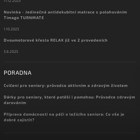
11.12.2025
Novinka - Jedinečná antidekubitní matrace s polohováním
Timago TURNMATE
1.10.2025
Dvoumotorové křeslo RELAX již ve 2 provedeních
5.6.2025
PORADNA
Cvičení pro seniory: průvodce aktivním a zdravým životem
Dárky pro seniory, které potěší i pomohou: Průvodce zdravým
darováním
Příprava domácnosti na péči o ležícího seniora: Co vše je
dobré zajistit?