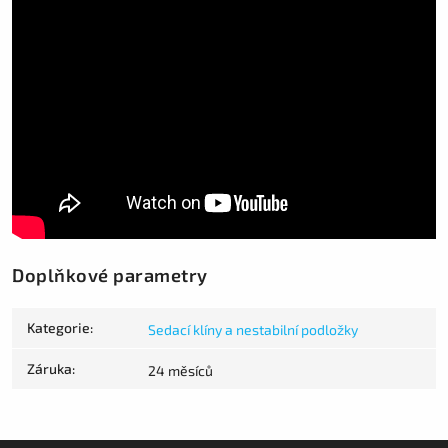
Doplňkové parametry
Kategorie
:
Sedací klíny a nestabilní podložky
Záruka
:
24 měsíců