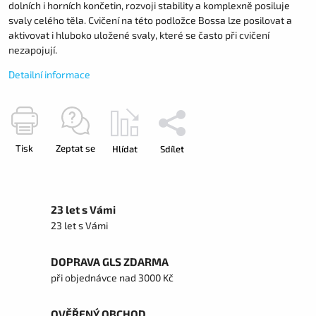
dolních i horních končetin, rozvoji stability a komplexně posiluje
svaly celého těla. Cvičení na této podložce Bossa lze posilovat a
aktivovat i hluboko uložené svaly, které se často při cvičení
nezapojují.
Detailní informace
Tisk
Zeptat se
Hlídat
Sdílet
23 let s Vámi
23 let s Vámi
DOPRAVA GLS ZDARMA
při objednávce nad 3000 Kč
OVĚŘENÝ OBCHOD