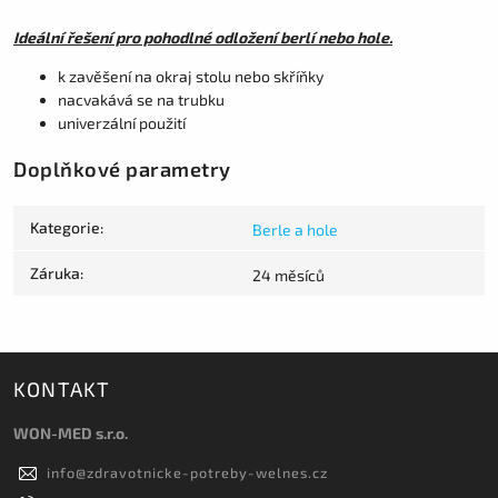
Ideální řešení pro pohodlné odložení berlí nebo hole.
k zavěšení na okraj stolu nebo skříňky
nacvakává se na trubku
univerzální použití
Doplňkové parametry
Kategorie
:
Berle a hole
Záruka
:
24 měsíců
KONTAKT
WON-MED s.r.o.
info
@
zdravotnicke-potreby-welnes.cz