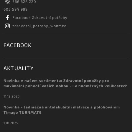
566 626 220
605 594 999
Facebook Zdravotní potřeby
zdravotni_potreby_wonmed
FACEBOOK
AKTUALITY
Novinka v našem sortimentu: Zdravotní ponožky pro
maximální pohodlí vašich nohou - i v nadměrných velikostech
11.12.2025
Novinka - Jedinečná antidekubitní matrace s polohováním
Timago TURNMATE
1.10.2025