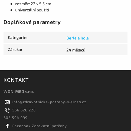
rozměr: 22 x 5,5 cm
univerzální použití
Doplňkové parametry
Kategorie
:
Berle a hole
Záruka
:
24 měsíců
KONTAKT
WON-MED s.r.o.
info
@
zdravotnicke-potreby-welnes.cz
566 626 220
605 594 999
Facebook Zdravotní potřeby