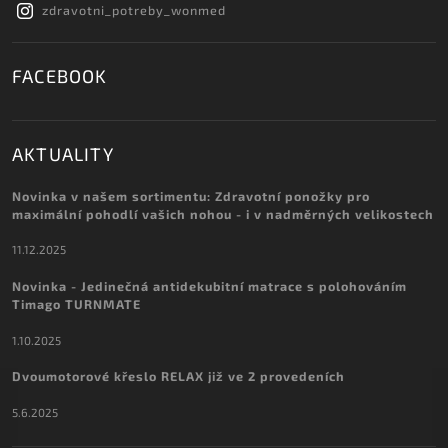
zdravotni_potreby_wonmed
FACEBOOK
AKTUALITY
Novinka v našem sortimentu: Zdravotní ponožky pro
maximální pohodlí vašich nohou - i v nadměrných velikostech
11.12.2025
Novinka - Jedinečná antidekubitní matrace s polohováním
Timago TURNMATE
1.10.2025
Dvoumotorové křeslo RELAX již ve 2 provedeních
5.6.2025