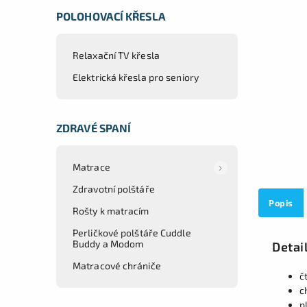
POLOHOVACÍ KŘESLA
Relaxační TV křesla
Elektrická křesla pro seniory
ZDRAVÉ SPANÍ
Matrace
Zdravotní polštáře
Popis
Rošty k matracím
Perličkové polštáře Cuddle
Buddy a Modom
Detai
Matracové chrániče
č
c
p