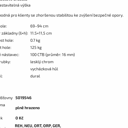
astavitelná výška
hodná pro klienty se zhoršenou stabilitou ke zvýšení bezpečné opory.
ole:
69–94 cm
základny (š×h):
11.5×11,5 cm
t hole:
0.7 kg
 hole:
125 kg
 nástavec:
100 CTB (průměr: 16 mm)
rubky:
lesklý chrom
vycházková hůl
l:
dural
išťovny
5019546
vna
plně hrazeno
ek
0 Kč
REH, NEU, ORT, ORP, GER,