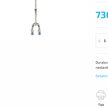
73
Duralov
nastavi
Detailn
Tisk