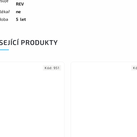
isuje
REV
 lékař
ne
doba
5 let
SEJÍCÍ PRODUKTY
Kód:
951
K