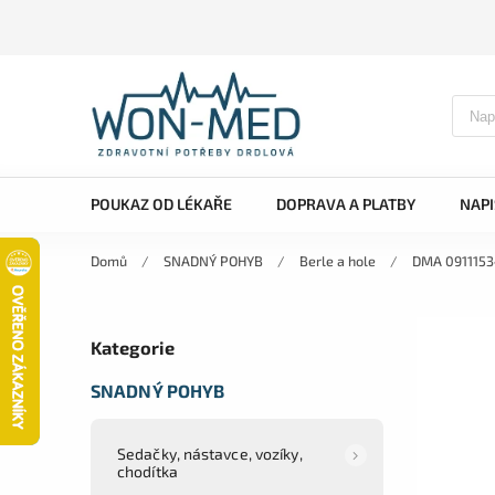
POUKAZ OD LÉKAŘE
DOPRAVA A PLATBY
NAP
Domů
/
SNADNÝ POHYB
/
Berle a hole
/
DMA 0911153
Kategorie
SNADNÝ POHYB
Sedačky, nástavce, vozíky,
chodítka