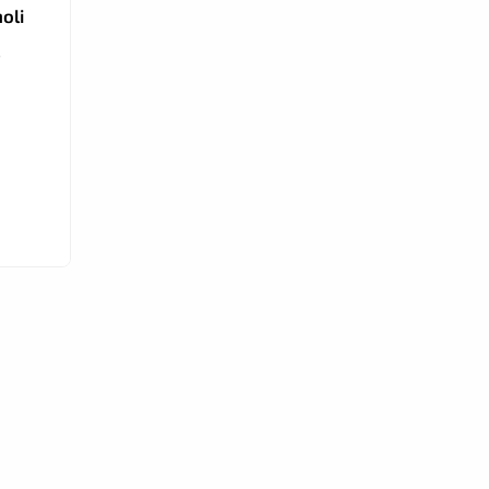
oli
e