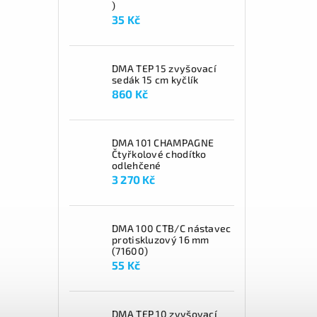
)
35 Kč
DMA TEP 15 zvyšovací
sedák 15 cm kyčlík
860 Kč
DMA 101 CHAMPAGNE
Čtyřkolové chodítko
odlehčené
3 270 Kč
DMA 100 CTB/C nástavec
protiskluzový 16 mm
(71600)
55 Kč
DMA TEP 10 zvyšovací