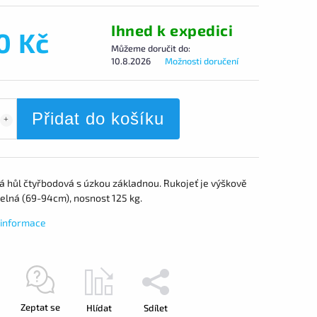
Ihned k expedici
0 Kč
Můžeme doručit do:
10.8.2026
Možnosti doručení
Přidat do košíku
á hůl čtyřbodová s úzkou základnou. Rukojeť je výškově
telná (69-94cm), nosnost 125 kg.
í informace
Zeptat se
Hlídat
Sdílet