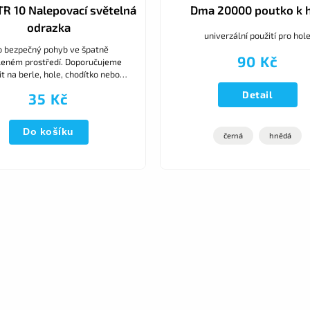
R 10 Nalepovací světelná
Dma 20000 poutko k h
odrazka
univerzální použití pro hol
o bezpečný pohyb ve špatně
90 Kč
leném prostředí. Doporučujeme
it na berle, hole, chodítko nebo
vozík.
Detail
35 Kč
Do košíku
černá
hnědá