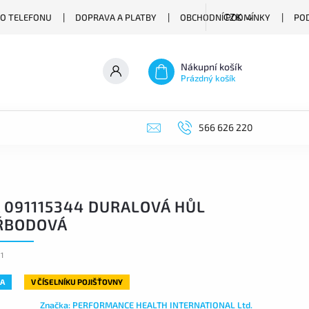
O TELEFONU
DOPRAVA A PLATBY
OBCHODNÍ PODMÍNKY
PO
CZK
Nákupní košík
Prázdný košík
566 626 220
 091115344 DURALOVÁ HŮL
ŘBODOVÁ
1
A
V ČÍSELNÍKU POJIŠŤOVNY
Značka:
PERFORMANCE HEALTH INTERNATIONAL Ltd.