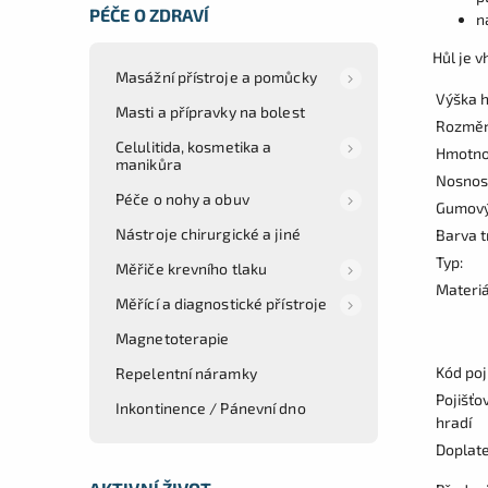
PÉČE O ZDRAVÍ
n
Hůl je v
Masážní přístroje a pomůcky
Výška h
Masti a přípravky na bolest
Rozměr 
Celulitida, kosmetika a
Hmotnos
manikůra
Nosnost
Péče o nohy a obuv
Gumový
Nástroje chirurgické a jiné
Barva t
Typ:
Měřiče krevního tlaku
Materiá
Měřící a diagnostické přístroje
Magnetoterapie
Kód poj
Repelentní náramky
Pojišťo
Inkontinence / Pánevní dno
hradí
Doplat