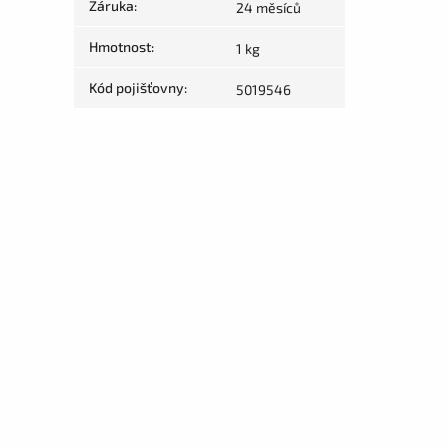
Záruka
:
24 měsíců
Hmotnost
:
1 kg
Kód pojišťovny
:
5019546