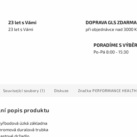
23 let s Vámi
DOPRAVA GLS ZDARMA
23 let s Vámi
při objednávce nad 3000 K
PORADÍME S VÝBĚ
Po-Pá 8:00 - 15:30
Související soubory (1)
Diskuze
Značka
PERFORMANCE HEALTH 
lní popis produktu
tyřbodová úzká základna
hromová duralová trubka
lastové držadlo