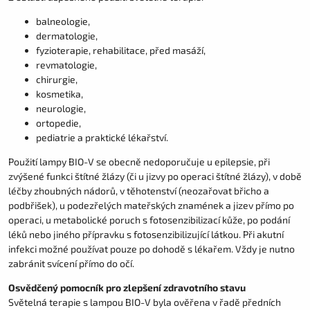
balneologie,
dermatologie,
fyzioterapie, rehabilitace, před masáží,
revmatologie,
chirurgie,
kosmetika,
neurologie,
ortopedie,
pediatrie a praktické lékařství.
Použití lampy BIO-V se obecně nedoporučuje u epilepsie, při
zvýšené funkci štítné žlázy (či u jizvy po operaci štítné žlázy), v době
léčby zhoubných nádorů, v těhotenství (neozařovat břicho a
podbřišek), u podezřelých mateřských znamének a jizev přímo po
operaci, u metabolické poruch s fotosenzibilizací kůže, po podání
léků nebo jiného přípravku s fotosenzibilizující látkou. Při akutní
infekci možné používat pouze po dohodě s lékařem. Vždy je nutno
zabránit svícení přímo do očí.
Osvědčený pomocník pro zlepšení zdravotního stavu
Světelná terapie s lampou BIO-V byla ověřena v řadě předních