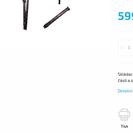
59
Skládac
části a 
Detailn
Tisk