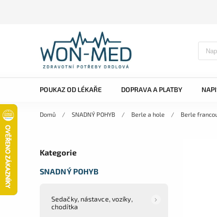
POUKAZ OD LÉKAŘE
DOPRAVA A PLATBY
NAP
Domů
/
SNADNÝ POHYB
/
Berle a hole
/
Berle franco
Kategorie
SNADNÝ POHYB
Sedačky, nástavce, vozíky,
chodítka