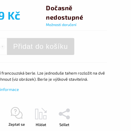
Dočasně
9 Kč
nedostupné
Možnosti doručení
Přidat do košíku
í francouzská berle. Lze jednoduše tahem rozložit na dvě
ohnout (viz obrázek). Berle je výškově stavitelná.
í informace
Zeptat se
Hlídat
Sdílet