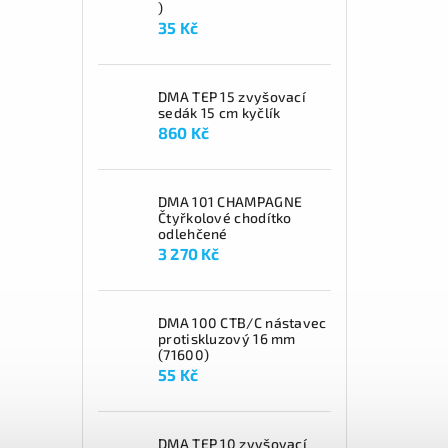
)
35 Kč
DMA TEP 15 zvyšovací
sedák 15 cm kyčlík
860 Kč
DMA 101 CHAMPAGNE
Čtyřkolové chodítko
odlehčené
3 270 Kč
DMA 100 CTB/C nástavec
protiskluzový 16 mm
(71600)
55 Kč
DMA TEP 10 zvyšovací