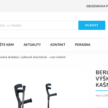
OBJEDNÁVKA P
HLEDAT
IŠTE NÁM
AKTUALITY
KONTAKT
PORADNA
uzská skládací, výškově stavitelná - vzor kašmír
BER
VÝŠ
KAŠ
Kód:
G21