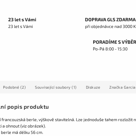
23 let s Vámi
DOPRAVA GLS ZDARMA
23 let s Vámi
při objednávce nad 3000 K
PORADÍME S VÝBĚ
Po-Pá 8:00 - 15:30
Podobné (2)
Související soubory (1)
Diskuze
Značka
Garcia
lní popis produktu
í francouzská berle, výškově stavitelná. Lze jednoduše tahem rozložit 
i a ohnout (viz obrázek).
 berle má délku 56 cm.