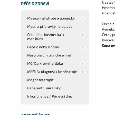
Nastavi
PÉČE O ZDRAVÍ
Hmotno
Nosnost
Masážní přístroje a pomůcky
Černá o
Masti a přípravky na bolest
Vyměkče
Celulitida, kosmetika a
Černý p
manikůra
Kovová 
Cena uv
Péče o nohy a obuv
Nástroje chirurgické a jiné
Měřiče krevního tlaku
Měřící a diagnostické přístroje
Magnetoterapie
Repelentní náramky
Inkontinence / Pánevní dno