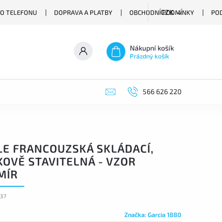
O TELEFONU
DOPRAVA A PLATBY
OBCHODNÍ PODMÍNKY
PO
CZK
Nákupní košík
Prázdný košík
566 626 220
LE FRANCOUZSKÁ SKLÁDACÍ,
KOVĚ STAVITELNÁ - VZOR
MÍR
637
Značka:
Garcia 1880