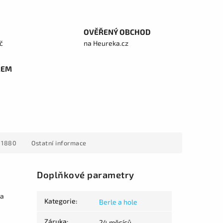
OVĚŘENÝ OBCHOD
č
na Heureka.cz
REM
 1880
Ostatní informace
Doplňkové parametry
na
Kategorie
:
Berle a hole
Záruka
:
24 měsíců