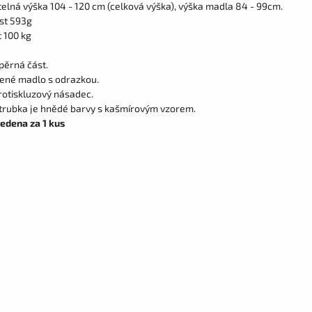
telná výška 104 - 120 cm (celková výška), výška madla 84 - 99cm.
st 593g
 100 kg
pěrná část.
né madlo s odrazkou.
rotiskluzový násadec.
trubka je hnědé barvy s kašmírovým vzorem.
edena za 1 kus