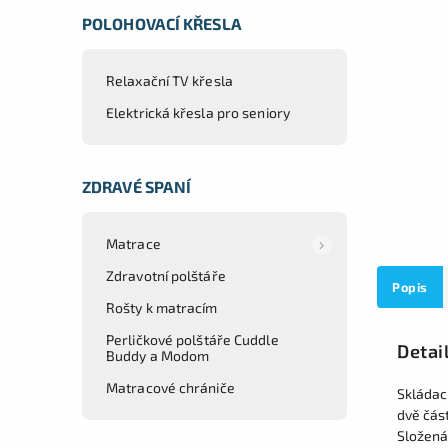
POLOHOVACÍ KŘESLA
Relaxační TV křesla
Elektrická křesla pro seniory
ZDRAVÉ SPANÍ
Matrace
Zdravotní polštáře
Popis
Rošty k matracím
Perličkové polštáře Cuddle
Detai
Buddy a Modom
Matracové chrániče
Skládac
dvě část
Složená