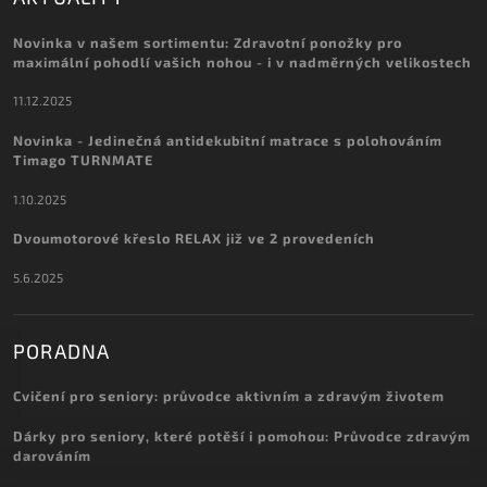
Novinka v našem sortimentu: Zdravotní ponožky pro
maximální pohodlí vašich nohou - i v nadměrných velikostech
11.12.2025
Novinka - Jedinečná antidekubitní matrace s polohováním
Timago TURNMATE
1.10.2025
Dvoumotorové křeslo RELAX již ve 2 provedeních
5.6.2025
PORADNA
Cvičení pro seniory: průvodce aktivním a zdravým životem
Dárky pro seniory, které potěší i pomohou: Průvodce zdravým
darováním