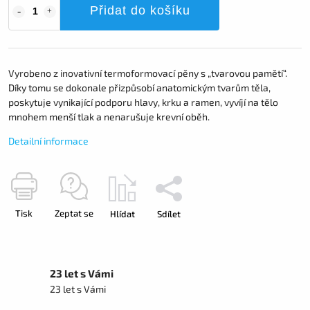
Přidat do košíku
Vyrobeno z inovativní termoformovací pěny s „tvarovou pamětí“.
Díky tomu se dokonale přizpůsobí anatomickým tvarům těla,
poskytuje vynikající podporu hlavy, krku a ramen, vyvíjí na tělo
mnohem menší tlak a nenarušuje krevní oběh.
Detailní informace
Tisk
Zeptat se
Hlídat
Sdílet
23 let s Vámi
23 let s Vámi