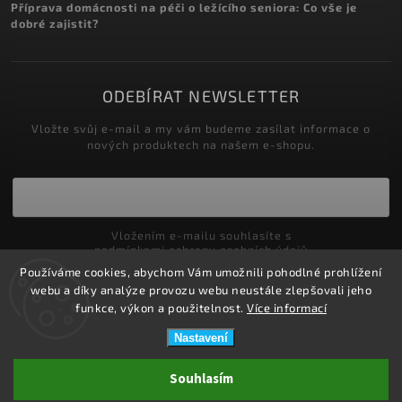
Příprava domácnosti na péči o ležícího seniora: Co vše je
dobré zajistit?
ODEBÍRAT NEWSLETTER
Vložte svůj e-mail a my vám budeme zasílat informace o
nových produktech na našem e-shopu.
Vložením e-mailu souhlasíte s
podmínkami ochrany osobních údajů
Používáme cookies, abychom Vám umožnili pohodlné prohlížení
Přihlásit se
webu a díky analýze provozu webu neustále zlepšovali jeho
funkce, výkon a použitelnost.
Více informací
Nastavení
Copyright 2026
ZDRAVOTNÍ POTŘEBY DRDLOVÁ
. Všechna práva
Souhlasím
vyhrazena.