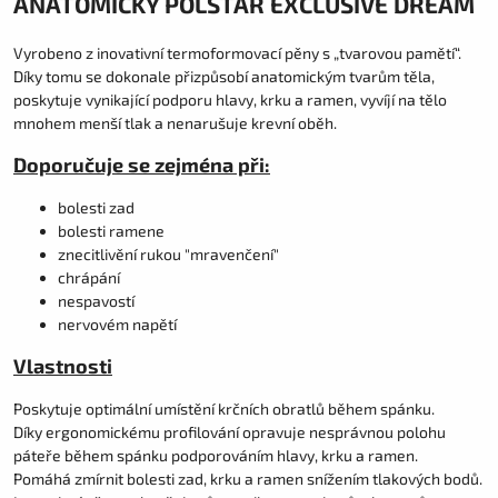
ANATOMICKÝ POLŠTÁŘ EXCLUSIVE DREAM
Vyrobeno z inovativní termoformovací pěny s „tvarovou pamětí“.
Díky tomu se dokonale přizpůsobí anatomickým tvarům těla,
poskytuje vynikající podporu hlavy, krku a ramen, vyvíjí na tělo
mnohem menší tlak a nenarušuje krevní oběh.
Doporučuje se zejména při:
bolesti zad
bolesti ramene
znecitlivění rukou "mravenčení"
chrápání
nespavostí
nervovém napětí
Vlastnosti
Poskytuje optimální umístění krčních obratlů během spánku.
Díky ergonomickému profilování opravuje nesprávnou polohu
páteře během spánku podporováním hlavy, krku a ramen.
Pomáhá zmírnit bolesti zad, krku a ramen snížením tlakových bodů.