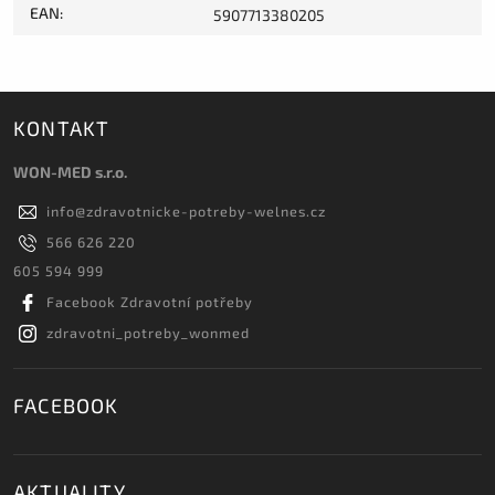
EAN
:
5907713380205
KONTAKT
WON-MED s.r.o.
info
@
zdravotnicke-potreby-welnes.cz
566 626 220
605 594 999
Facebook Zdravotní potřeby
zdravotni_potreby_wonmed
FACEBOOK
AKTUALITY